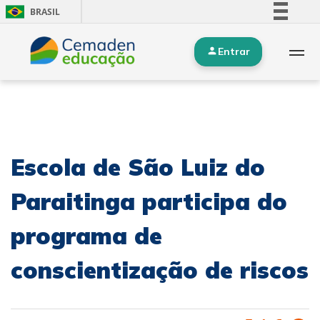
BRASIL
Simplifique!
Entrar
Comunica BR
Participe
Acesso à informação
Legislação
Canais
Escola de São Luiz do
Paraitinga participa do
programa de
conscientização de riscos