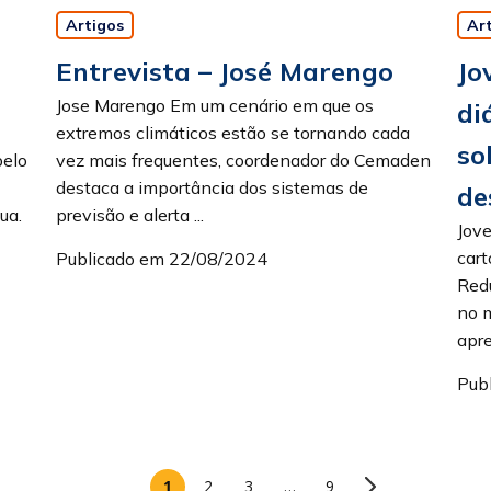
Artigos
Ar
Entrevista – José Marengo
Jo
Jose Marengo Em um cenário em que os
di
extremos climáticos estão se tornando cada
so
pelo
vez mais frequentes, coordenador do Cemaden
destaca a importância dos sistemas de
de
ua.
previsão e alerta ...
Jov
cart
Publicado em 22/08/2024
Redu
no m
apre
Pub
1
2
3
…
9