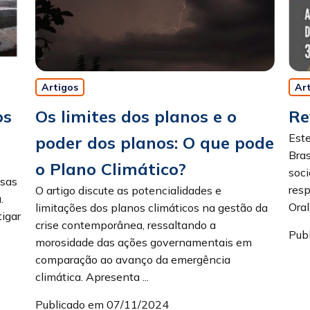
Artigos
Ar
os
Os limites dos planos e o
Re
Est
poder dos planos: O que pode
Bras
o Plano Climático?
soci
usas
resp
O artigo discute as potencialidades e
.
Oral
limitações dos planos climáticos na gestão da
tigar
crise contemporânea, ressaltando a
Pub
morosidade das ações governamentais em
comparação ao avanço da emergência
climática. Apresenta ...
Publicado em 07/11/2024