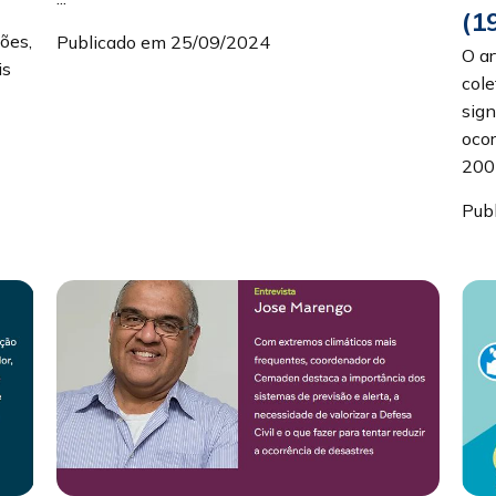
(1
ões,
Publicado em 25/09/2024
O ar
is
cole
sign
ocor
2004
Pub