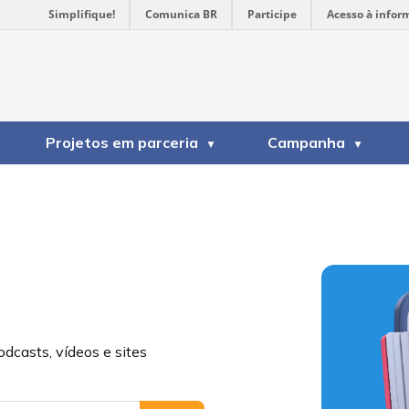
Simplifique!
Comunica BR
Participe
Acesso à infor
Projetos em parceria
Campanha
odcasts, vídeos e sites