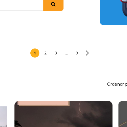
1
2
3
…
9
Ordenar p