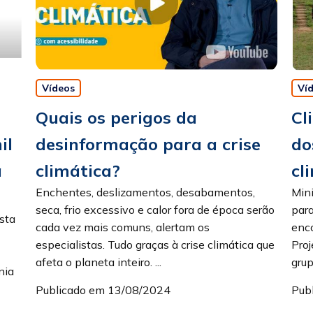
Vídeos
Ví
Quais os perigos da
Cl
il
desinformação para a crise
do
a
climática?
cl
Enchentes, deslizamentos, desabamentos,
Min
seca, frio excessivo e calor fora de época serão
para
sta
cada vez mais comuns, alertam os
enc
especialistas. Tudo graças à crise climática que
Proj
afeta o planeta inteiro. ...
grup
nia
Publicado em 13/08/2024
Pub