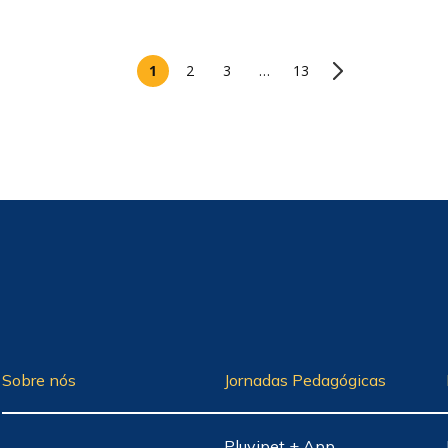
1
2
3
…
13
Sobre nós
Jornadas Pedagógicas
Pluvipet + App