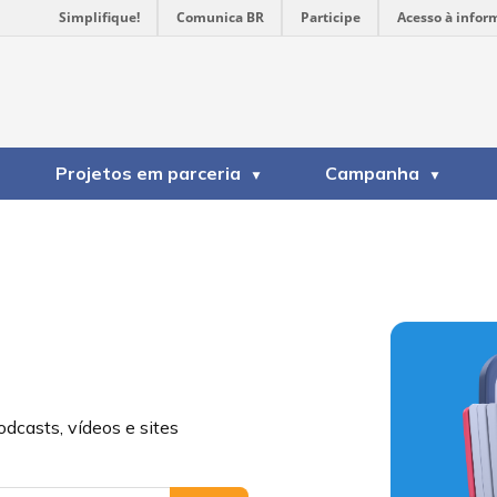
Simplifique!
Comunica BR
Participe
Acesso à infor
Projetos em parceria
Campanha
odcasts, vídeos e sites