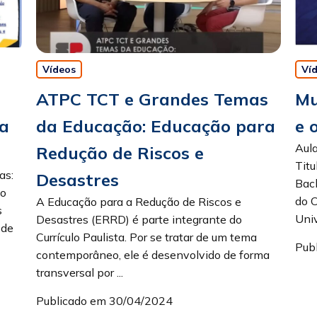
Vídeos
Ví
ATPC TCT e Grandes Temas
Mu
ia
da Educação: Educação para
e 
Aul
Redução de Riscos e
Titu
as:
Desastres
Bach
ão
do C
A Educação para a Redução de Riscos e
s
Univ
Desastres (ERRD) é parte integrante do
 de
Currículo Paulista. Por se tratar de um tema
Pub
contemporâneo, ele é desenvolvido de forma
transversal por ...
Publicado em 30/04/2024