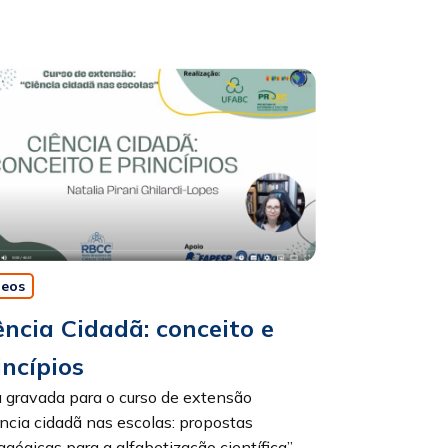
deos
ência Cidadã: conceito e
incípios
 gravada para o curso de extensão
ncia cidadã nas escolas: propostas
gógicas para a alfabetização científica”