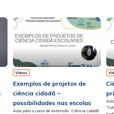
Vídeos
Ví
Exemplos de projetos de
Ci
s
ciência cidadã –
pr
Aula
possibilidades nas escolas
“Ciê
Aula para o curso de extensão “Ciência cidadã
peda