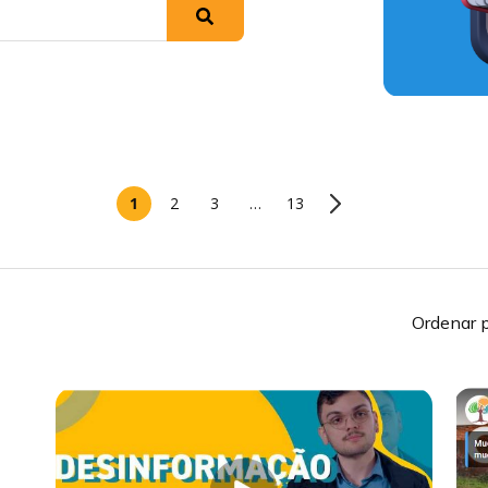
1
2
3
…
13
Ordenar p