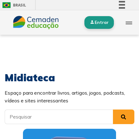
BRASIL
Simplifique!
Entrar
Comunica BR
Participe
Acesso à informação
Legislação
Canais
Midiateca
Espaço para encontrar livros, artigos, jogos, podcasts,
vídeos e sites interessantes