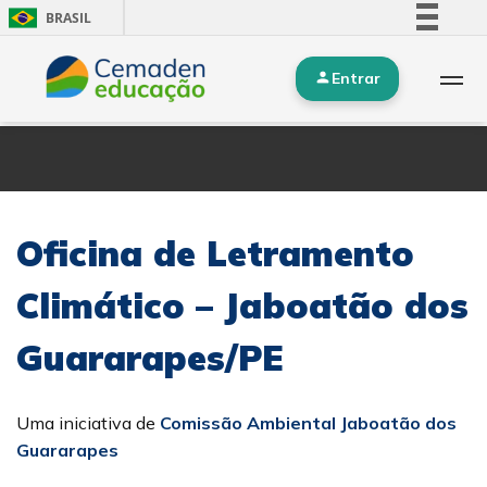
BRASIL
Simplifique!
Entrar
Comunica BR
Participe
Acesso à informação
Legislação
Canais
Oficina de Letramento
Climático – Jaboatão dos
Guararapes/PE
Uma iniciativa de
Comissão Ambiental Jaboatão dos
Guararapes