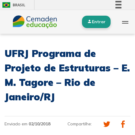
BRASIL
Simplifique!
Entrar
Comunica BR
Participe
Acesso à informação
UFRJ Programa de
Legislação
Canais
Projeto de Estruturas – E.
M. Tagore – Rio de
Janeiro/RJ
Enviado em
02/10/2018
Compartilhe: