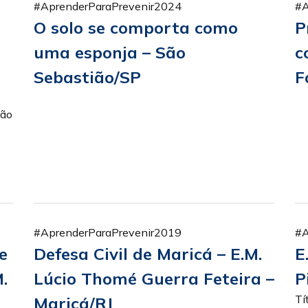
#AprenderParaPrevenir2024
#A
O solo se comporta como
P
uma esponja – São
c
Sebastião/SP
F
tão
#AprenderParaPrevenir2019
#A
e
Defesa Civil de Maricá – E.M.
E
.
Lúcio Thomé Guerra Feteira –
P
Tí
Maricá/RJ