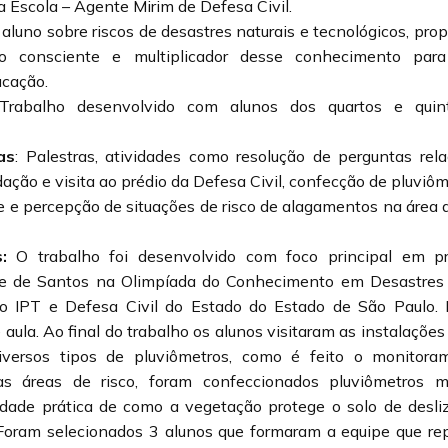
a Escola – Agente Mirim de Defesa Civil.
 aluno sobre riscos de desastres naturais e tecnológicos, pro
o consciente e multiplicador desse conhecimento para
ucação.
Trabalho desenvolvido com alunos dos quartos e qui
as
: Palestras, atividades como resolução de perguntas re
dação e visita ao prédio da Defesa Civil, confecção de pluviôm
e e percepção de situações de risco de alagamentos na área 
:
O trabalho foi desenvolvido com foco principal em pr
de de Santos na Olimpíada do Conhecimento em Desastres 
o IPT e Defesa Civil do Estado do Estado de São Paulo. 
 aula. Ao final do trabalho os alunos visitaram as instalações
iversos tipos de pluviômetros, como é feito o monitor
 áreas de risco, foram confeccionados pluviômetros m
vidade prática de como a vegetação protege o solo de des
 Foram selecionados 3 alunos que formaram a equipe que re