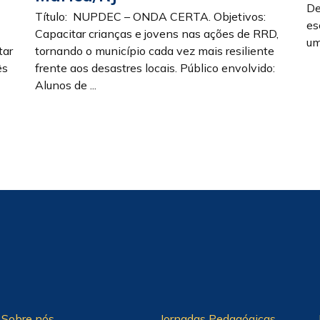
De
Título: NUPDEC – ONDA CERTA. Objetivos:
es
Capacitar crianças e jovens nas ações de RRD,
um
tar
tornando o município cada vez mais resiliente
ês
frente aos desastres locais. Público envolvido:
Alunos de ...
Sobre nós
Jornadas Pedagógicas