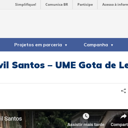
Simplifique!
Comunica BR
Participe
Acesso à infor
Projetos em parceria
Campanha
vil Santos – UME Gota de L