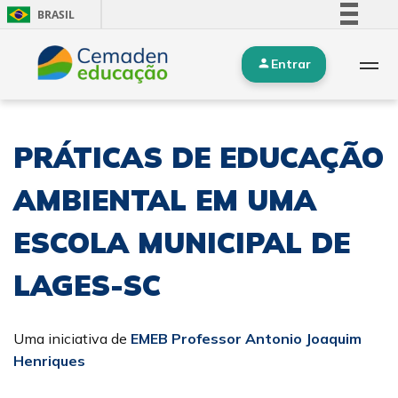
BRASIL
Simplifique!
Entrar
Comunica BR
Participe
Acesso à informação
PRÁTICAS DE EDUCAÇÃO
Legislação
Canais
AMBIENTAL EM UMA
ESCOLA MUNICIPAL DE
LAGES-SC
Uma iniciativa de
EMEB Professor Antonio Joaquim
Henriques