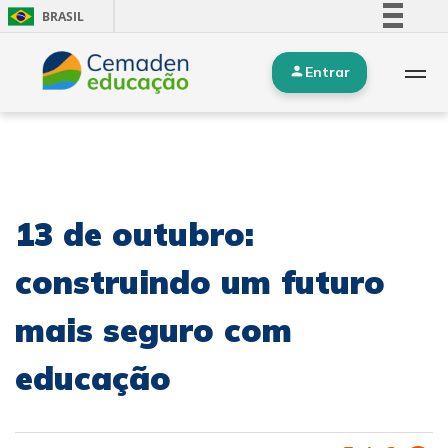
BRASIL
Simplifique!
Entrar
Comunica BR
Participe
Acesso à informação
Legislação
Canais
13 de outubro:
construindo um futuro
mais seguro com
educação