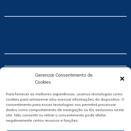
Gerenciar Consentimento de
Cookies
Para fornecer as melhores experiências, usamos tecnologias como
cookies para armazenar e/ou acessar informações do dispositivo. O
consentimento para essas tecnologias nos permitirá processar
dados como comportamento de navegação ou IDs exclusivos neste
site. Não consentir ou retirar o consentimento pode afetar
negativamente certos recursos e funções.