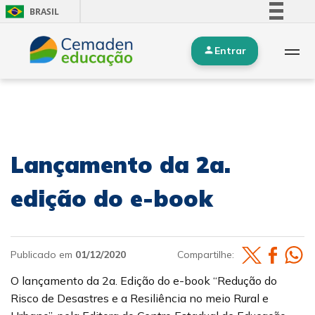
BRASIL
Simplifique!
Entrar
Comunica BR
Participe
Acesso à informação
Legislação
Canais
Lançamento da 2a.
edição do e-book
Publicado em
01/12/2020
Compartilhe:
O lançamento da 2a. Edição do e-book “Redução do
Risco de Desastres e a Resiliência no meio Rural e