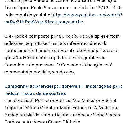
Urbano”, pela Editora do Centro Estadual de Educação
Tecnológica Paula Souza, ocorre na 4a.feira 16/12 – 14h
pelo canal do youtube:
https://www.youtube.com/watch?
v=RwZHfPddWqw&feature=youtu.be
O e-book é composta por 50 capítulos que apresentam
reflexões de profissionais das diferentes áreas do
conhecimento humano do Brasil e de Portugal sobre a
questão. Há também capítulos de integrantes do
Cemaden e de parceiros. O Cemaden Educação está
representado por dois, sendo eles:
Campanha #aprenderparaprevenir: inspirações para
reduzir riscos de desastres
Carla Gracioto Panzeri • Patrícia Mie Matsuo • Rachel
Trajber • Débora Olivato • Maria Francisca A. Velloso •
Anderson Mululo Sato • Rejane Lucena • Milene Soares
Barbosa • Anderson Guerra Pinheiro