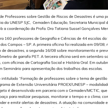
e Professores sobre Gestão de Riscos de Desastres é uma par
gia da UNESP SJC, Cemaden Educação, Secretaria Municipal 
ob a coordenação da Profa. Dra Tatiana Sussel Gonçalves M
ara 160 professores de Geografia e Ciências de 44 escolas da
 dos Campos – SP. A primeira oficina foi realizada em 09/08
o de desastres, a segunda 16/08 sobre monitoramento e prev
iômetro de garrafa PET. A terceira oficina será em setembro s
, com oficinas de Cartografia Social e História Oral. Em outu
m Seminário para apresentação dos trabalhos das escolas.
 intitulado “Formação de professores sobre o tema de gestão 
ograma de Extensão Universitária PROEX/UNESP – modalidad
jeto é desenvolvido em parceria com o Cemaden/MCTIC, que
paço para realizar pesquisas, monitorar o tempo e o clima, co
er e emitir alertas de desastres. A atuação na comunidade 