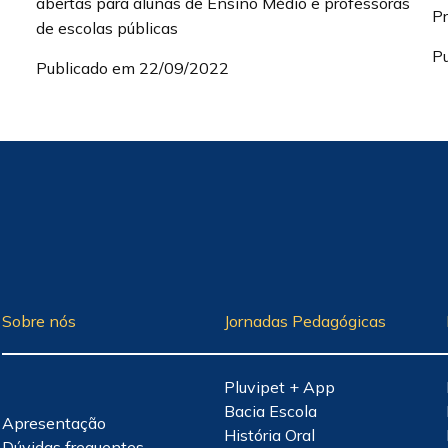
abertas para alunas de Ensino Médio e professoras
P
de escolas públicas
P
Publicado em 22/09/2022
Sobre nós
Jornadas Pedagógicas
Pluvipet + App
Bacia Escola
Apresentação
História Oral
Dúvidas frequentes