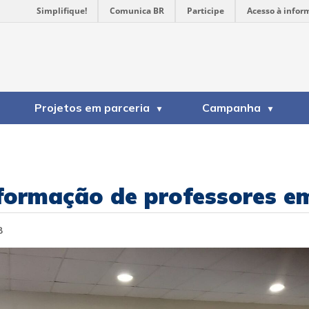
Simplifique!
Comunica BR
Participe
Acesso à infor
Projetos em parceria
Campanha
 formação de professores 
8