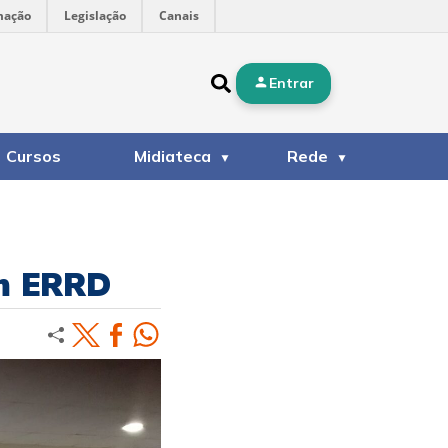
mação
Legislação
Canais
Entrar
Cursos
Midiateca
Rede
em ERRD