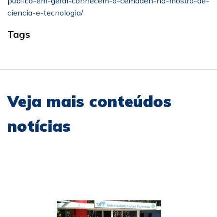
publico-em-geral-conhecem-o-cemaden-na-mostra-de-
ciencia-e-tecnologia/
Tags
Veja mais conteúdos
notícias