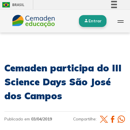
BRASIL
Simplifique!
Entrar
Comunica BR
Participe
Acesso à informação
Legislação
Canais
Cemaden participa do III
Science Days São José
dos Campos
Publicado em
03/04/2019
Compartilhe: