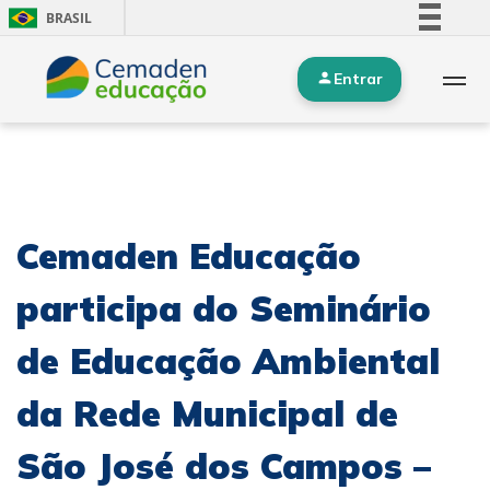
BRASIL
Simplifique!
Entrar
Comunica BR
Participe
Acesso à informação
Legislação
Canais
Cemaden Educação
participa do Seminário
de Educação Ambiental
da Rede Municipal de
São José dos Campos –