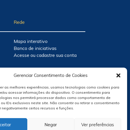
Rede
Mapa interativo
Banco de iniciativas
Acesse ou cadastre sua conta
Gerenciar Consentimento de Cookies
cer as melhores experiências, usamos tecnologias como cookies para
e/ou acessar informações do dispositivo. O consentimento para
ologias nos permitirá processar dados como comportamento de
u IDs exclusivos neste site. Não consentir ou retirar o consentimento
r negativamente certos recursos e funções.
ceitar
Negar
Ver preferências