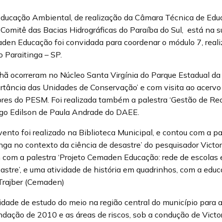
Educação Ambiental, de realização da Câmara Técnica de Ed
 Comitê das Bacias Hidrográficas do Paraíba do Sul, está na s
den Educação foi convidada para coordenar o módulo 7, reali
o Paraitinga – SP.
ã ocorreram no Núcleo Santa Virgínia do Parque Estadual da 
ortância das Unidades de Conservação’ e com visita ao acervo
res do PESM. Foi realizada também a palestra ‘Gestão de Recu
ogo Edilson de Paula Andrade do DAEE.
vento foi realizado na Biblioteca Municipal, e contou com a pa
inga no contexto da ciência de desastre’ do pesquisador Victo
com a palestra ‘Projeto Cemaden Educação: rede de escolas
sastre’, e uma atividade de história em quadrinhos, com a edu
Trajber (Cemaden)
vidade de estudo do meio na região central do município para
dação de 2010 e as áreas de riscos, sob a condução de Victo