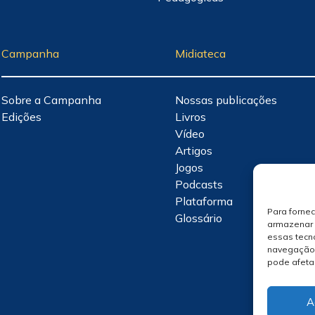
Campanha
Midiateca
Sobre a Campanha
Nossas publicações
Edições
Livros
Vídeo
Artigos
Jogos
Podcasts
Plataforma
Para forne
Glossário
armazenar 
essas tecn
navegação o
pode afeta
A