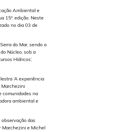
ucação Ambiental e
ua 15ª. edição. Neste
zado no dia 03 de
Serra do Mar, sendo a
 do Núcleo, sob a
rsos Hídricos’,
lestra ‘A experiência
r Marchezini
 e comunidades na
cadora ambiental e
 a observação das
r Marchezini e Michel