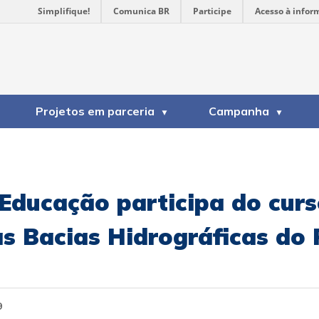
Simplifique!
Comunica BR
Participe
Acesso à infor
Projetos em parceria
Campanha
ducação participa do curs
s Bacias Hidrográficas do
9