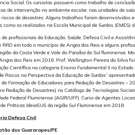
ência Social. Os cursistas possuem como trabalho de conclusã
as de intervenção no ambiente escolar, nas unidades de saúde
riscos de desastres. Alguns trabalhos foram desenvolvidos 
a, como os realizados na Escola Municipal de Surdos (EMES) d
 de profissionais da Educação, Saúde, Defesa Civil e Assistên
 RRD em todo o município de Angra dos Reis e alguns profis
região da Costa Verde e Vale do Paraíba do Sul fluminense. M
ngra dos Reis em 2016. Prof. Wellington Pereira da Silva foi
ção Científica na categoria Ensino Fundamental II no Estado 
 de Riscos na Perspectiva da Educação de Surdos” apresenta
o de Formação de Educadores para Redução de Desastres – 20
ra Redução de Desastres) no Catálogo de Tecnologias Sociai
dade Federal Fluminense (AGIR/UFF). Curso de Agentes Locai
de Práticas IdeiaSUS da região Sul Fluminense em 2018.
ia Defesa Civil
oatão dos Guararapes/PE