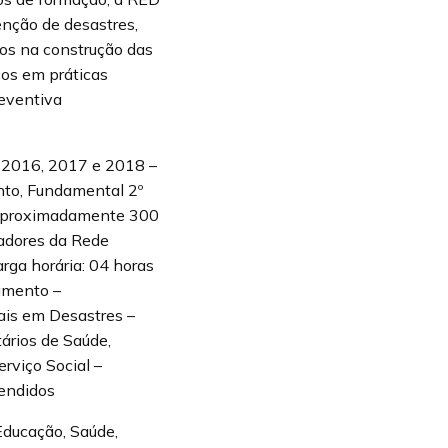
enção de desastres,
ros na construção das
cos em práticas
reventiva
 2016, 2017 e 2018 –
nto, Fundamental 2º
– aproximadamente 300
cadores da Rede
rga horária: 04 horas
gmento –
ais em Desastres –
ários de Saúde,
rviço Social –
tendidos
Educação, Saúde,