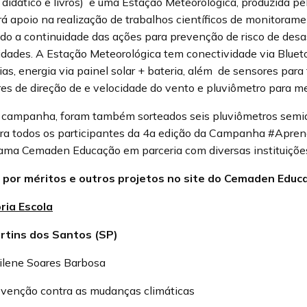
l didático e livros) e uma Estação Meteorológica, produzida p
 apoio na realização de trabalhos científicos de monitorame
do a continuidade das ações para prevenção de risco de des
dades. A Estação Meteorológica tem conectividade via Blueto
as, energia via painel solar + bateria, além de sensores para
es de direção de e velocidade do vento e pluviômetro para me
 campanha, foram também sorteados seis pluviômetros semi
ra todos os participantes da 4a edição da Campanha #Apren
ama Cemaden Educação em parceria com diversas instituiçõe
 por méritos e outros projetos no site do Cemaden Educ
ria Escola
artins dos Santos (SP)
 Milene Soares Barbosa
revenção contra as mudanças climáticas