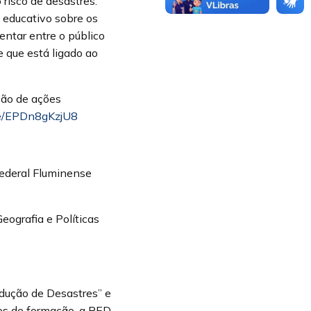
isco de desastres:
 educativo sobre os
entar entre o público
e que está ligado ao
ção de ações
be/EPDn8gKzjU8
Federal Fluminense
ografia e Políticas
edução de Desastres” e
os de formação, a RED