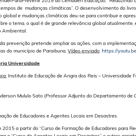
derParaPrevenir 2019 do Cemaden Educação, “Reduzindo o r
tempos de mudanças climáticas”. O desenvolvimento do livro
global e mudanças climáticas deu-se para contribuir e apres
bre o tema, o qual é de grande relevância global atualmente, 
 Ambiental.
 da prevenção pretende ampliar as ações, com a implementa
las do município de Paraibuna.
Vídeo enviado
:
https://youtu.
ria Universidade
ora:
Instituto de Educação de Angra dos Reis – Universidade 
derson Mululo Sato (Professor Adjunto do Departamento de Ge
mação de Educadores e Agentes Locais em Desastres.
em 2015 a partir do “Curso de Formação de Educadores para R
a o “Curso de Agentes Locais em Desastres” e outros projet