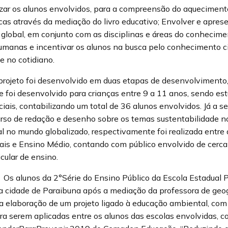
ar os alunos envolvidos, para a compreensão do aquecimento
as através da mediação do livro educativo; Envolver e aprese
global, em conjunto com as disciplinas e áreas do conhecime
umanas e incentivar os alunos na busca pelo conhecimento cie
e no cotidiano.
rojeto foi desenvolvido em duas etapas de desenvolvimento,
que foi desenvolvido para crianças entre 9 a 11 anos, sendo e
iais, contabilizando um total de 36 alunos envolvidos. Já a 
rso de redação e desenho sobre os temas sustentabilidade no
 no mundo globalizado, respectivamente foi realizada entre
ais e Ensino Médio, contando com público envolvido de cerc
icular de ensino.
: Os alunos da 2°Série do Ensino Público da Escola Estadual 
a cidade de Paraibuna após a mediação da professora de geog
 elaboração de um projeto ligado à educação ambiental, com a
ara serem aplicadas entre os alunos das escolas envolvidas, 