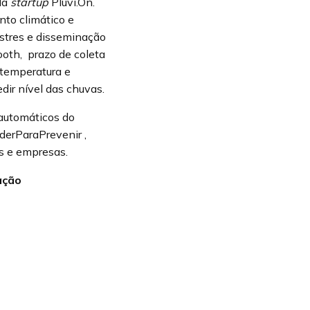
ela
startup
Pluvi.On.
nto climático e
astres e disseminação
oth, prazo de coleta
 temperatura e
dir nível das chuvas.
automáticos do
derParaPrevenir ,
s e empresas.
ação