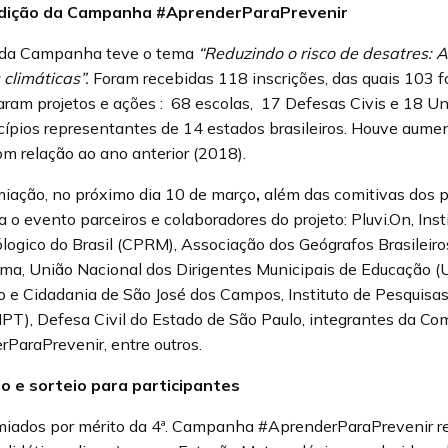
 edição da Campanha #AprenderParaPrevenir
o da Campanha teve o tema
“Reduzindo o risco de desatres: 
climáticas”.
Foram recebidas 118 inscrições, das quais 103 f
raram projetos e ações : 68 escolas, 17 Defesas Civis e 18 Un
cípios representantes de 14 estados brasileiros. Houve aum
om relação ao ano anterior (2018).
miação, no próximo dia 10 de março
,
além das comitivas dos p
 o evento parceiros e colaboradores do projeto: Pluvi.On, Inst
eólogico do Brasil (CPRM), Associação dos Geógrafos Brasileir
ma, União Nacional dos Dirigentes Municipais de Educação (
 e Cidadania de São José dos Campos, Instituto de Pesquisa
IPT), Defesa Civil do Estado de São Paulo, integrantes da Co
araPrevenir, entre outros.
o e sorteio para participantes
miados por mérito da 4ª. Campanha #AprenderParaPrevenir r