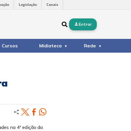
mação
Legislação
Canais
Entrar
Cursos
Midiateca
Rede
ra
ades na 4ª edição da