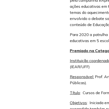
pela campanha #Apren
ações educativas em 
temas do aquecimento 
envolvido o debate so
conteúdo de Educação
Para 2020 a patrulha
educativas em 5 esco
Premiado na Catego
Instituição coordenad
(IEAR/UFF)
Responsável:
Prof. An
Públicas).
Título
: Cursos de For
Objetivos
: Iniciada 
expandida também par