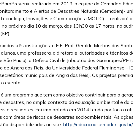
araPrevenir, realizada em 2019, a equipe do Cemaden Educ
onitoramento e Alertas de Desastres Naturais (Cemaden)- un
, Tecnologia, Inovações e Comunicações (MCTIC) – realizará 
 no próximo dia 10 de março, das 13h30 às 17 horas, no aud
(SP).
iadas três instituições: a E.E. Prof. Geraldo Martins dos San
alunos, uma professora, a diretora e autoridades e técnicos d
 São Paulo); a Defesa Civil de Jaboatão dos Guararapes/PE (
ão de Angra dos Reis, da Universidade Federal Fluminense – 
secretários municipais de Angra dos Reis). Os projetos premi
 o evento.
 um programa que tem como objetivo contribuir para a geraç
e desastres, no amplo contexto da educação ambiental e da 
is e resilientes. Foi implantado em 2014 tendo por foco a at
s com áreas de riscos de desastres socioambientais. As ações
o disponibilizadas no site :
http://educacao.cemaden.gov.br/