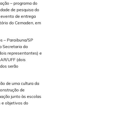
ação – programa do
idade de pesquisa do
o evento de entrega
itório do Cemaden, em
tos – Paraibuna/SP
a Secretaria da
dois representantes) e
IEAR/UFF (dois
ados serão
ão de uma cultura da
construção de
uação junto às escolas
 e objetivos do