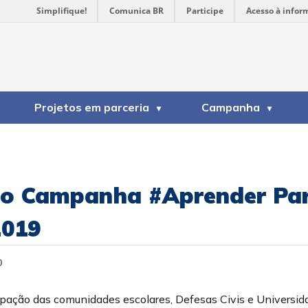
Simplifique!
Comunica BR
Participe
Acesso à infor
Projetos em parceria
Campanha
ão Campanha #Aprender Pa
2019
0
cipação das comunidades escolares, Defesas Civis e Universid