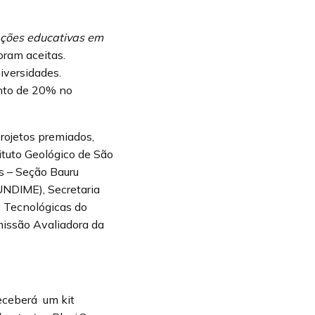
Ações educativas em
oram aceitas.
iversidades.
ento de 20% no
rojetos premiados,
ituto Geológico de São
os – Seção Bauru
UNDIME), Secretaria
s Tecnológicas do
missão Avaliadora da
eceberá um kit