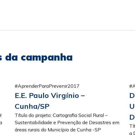
as da campanha
#AprenderParaPrevenir2017
#A
E.E. Paulo Virgínio –
D
Cunha/SP
U
a!
Título do projeto: Cartografia Social Rural –
D
a
Sustentabilidade e Prevenção de Desastres em
Tí
áreas rurais do Município de Cunha -SP
a 