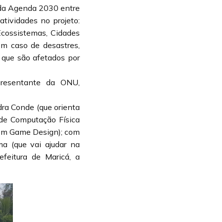
 da Agenda 2030 entre
tividades no projeto:
Ecossistemas, Cidades
m caso de desastres,
 que são afetados por
epresentante da ONU,
dra Conde (que orienta
de Computação Física
 em Game Design); com
a (que vai ajudar na
eitura de Maricá, a