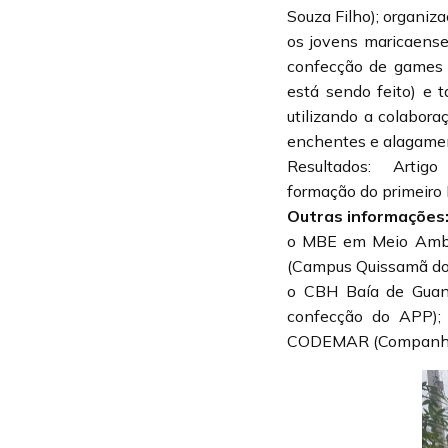
Souza Filho); organi
os jovens maricaense
confecção de games c
está sendo feito) e
utilizando a colabor
enchentes e alagament
Resultados: A
rtigo
formação do primeir
Outras informações
o MBE em Meio Ambie
(Campus Quissamã do 
o CBH Baía de Guana
confecção do APP);
CODEMAR (Companhia