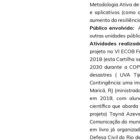
Metodologia Ativa de 
e aplicativos (como
aumento da resiliênci
Público envolvido:
outras unidades públi
Atividades realizad
projeto no VI ECOB F
2018 (esta Cartilha 
2030 durante a COP 2
desastres ( UVA Tij
Contingência: uma im
Maricá, RJ (ministra
em 2018, com alunos
científico que aborda
projeto) Tayná Azev
Comunicação do municí
em livro já organiza
Defesa Civil do Rio d