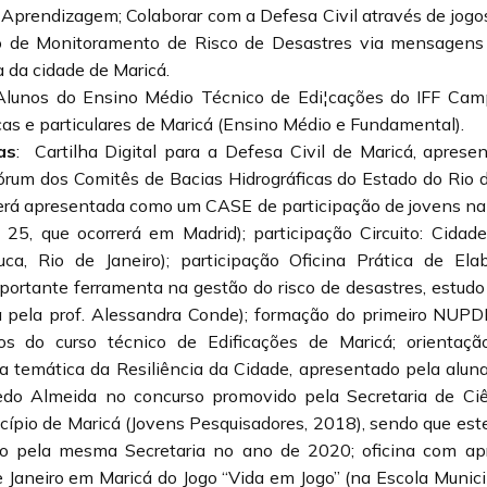
Aprendizagem; Colaborar com a Defesa Civil através de jogos d
 o de Monitoramento de Risco de Desastres via mensagen
a da cidade de Maricá.
Alunos do Ensino Médio Técnico de Edi¦cações do IFF Camp
cas e particulares de Maricá (Ensino Médio e Fundamental).
as
:
Cartilha Digital para a Defesa Civil de Maricá, aprese
órum dos Comitês de Bacias Hidrográficas do Estado do Rio d
será apresentada como um CASE de participação de jovens 
5, que ocorrerá em Madrid); participação Circuito: Cidade
uca, Rio de Janeiro); participação Oficina Prática de El
portante ferramenta na gestão do risco de desastres, estudo
da pela prof. Alessandra Conde); formação do primeiro NU
 do curso técnico de Edificações de Maricá; orientação
 a temática da Resiliência da Cidade, apresentado pela alun
edo Almeida no concurso promovido pela Secretaria de Ciê
pio de Maricá (Jovens Pesquisadores, 2018), sendo que este
do pela mesma Secretaria no ano de 2020; oficina com ap
e Janeiro em Maricá do Jogo “Vida em Jogo” (na Escola Munic