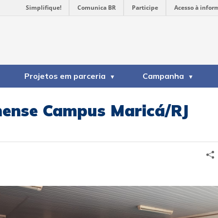
Simplifique!
Comunica BR
Participe
Acesso à infor
Projetos em parceria
Campanha
inense Campus Maricá/RJ