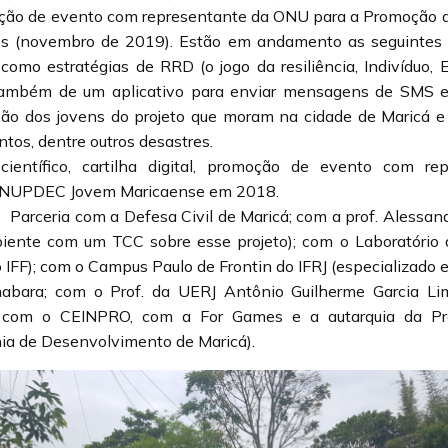
zação de evento com representante da ONU para a Promoção
s (novembro de 2019). Estão em andamento as seguintes a
omo estratégias de RRD (o jogo da resiliência, Indivíduo, 
 também de um aplicativo para enviar mensagens de SMS e
ação dos jovens do projeto que moram na cidade de Maricá e
os, dentre outros desastres.
 científico, cartilha digital, promoção de evento com r
o NUPDEC Jovem Maricaense em 2018.
:
Parceria com a Defesa Civil de Maricá; com a prof. Alessan
nte com um TCC sobre esse projeto); com o Laboratório 
IFF); com o Campus Paulo de Frontin do IFRJ (especializado
bara; com o Prof. da UERJ Antônio Guilherme Garcia Lim
 com o CEINPRO, com a For Games e a autarquia da Pref
 de Desenvolvimento de Maricá).