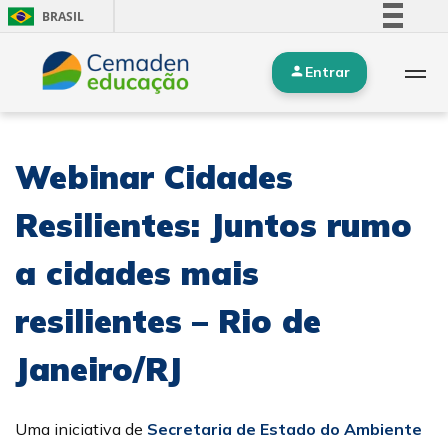
BRASIL
Simplifique!
Entrar
Comunica BR
Participe
Acesso à informação
Webinar Cidades
Legislação
Canais
Resilientes: Juntos rumo
a cidades mais
resilientes – Rio de
Janeiro/RJ
Uma iniciativa de
Secretaria de Estado do Ambiente