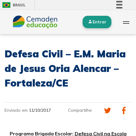
BRASIL
Simplifique!
Entrar
Comunica BR
Participe
Acesso à informação
Defesa Civil – E.M. Maria
Legislação
Canais
de Jesus Oria Alencar –
Fortaleza/CE
Enviado em
11/10/2017
Compartilhe:
Programa Brigada Escolar:
Defesa Civil na Escola