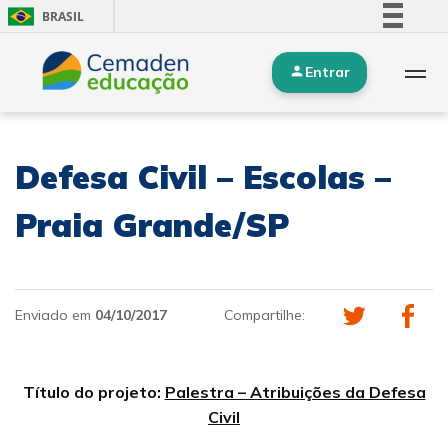
BRASIL
Simplifique!
Entrar
Comunica BR
Participe
Acesso à informação
Defesa Civil – Escolas –
Legislação
Canais
Praia Grande/SP
Enviado em
04/10/2017
Compartilhe:
Título do projeto:
Palestra – Atribuições da Defesa
Civil