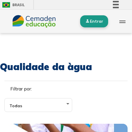
BRASIL
Simplifique!
Entrar
Comunica BR
Participe
Acesso à informação
Legislação
Canais
Qualidade da àgua
Filtrar por: