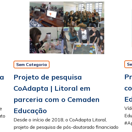
Se
Sem Categoria
Pr
pa
Projeto de pesquisa
c
CoAdapta | Litoral em
E
parceria com o Cemaden
Víd
e
Educação
Ed
ato
Desde o início de 2018, o CoAdapta Litoral,
#Ap
O
projeto de pesquisa de pós-doutorado financiado