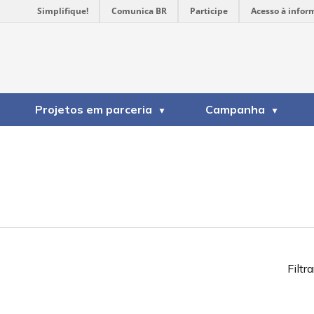
Simplifique!
Comunica BR
Participe
Acesso à infor
Projetos em parceria
Campanha
Filtra