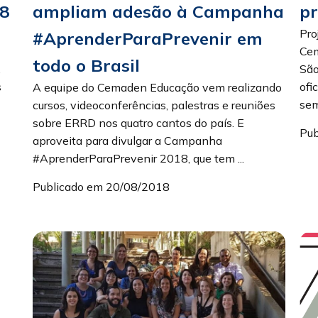
p
8
ampliam adesão à Campanha
Pro
#AprenderParaPrevenir em
Cem
todo o Brasil
São
,
ofi
s
A equipe do Cemaden Educação vem realizando
sem
cursos, videoconferências, palestras e reuniões
sobre ERRD nos quatro cantos do país. E
Pub
aproveita para divulgar a Campanha
#AprenderParaPrevenir 2018, que tem ...
Publicado em 20/08/2018