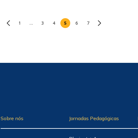
1
…
3
4
5
6
7
Sobre nós
Jornadas Pedagógicas