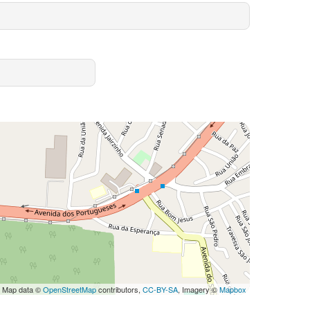
 Map data ©
OpenStreetMap
contributors,
CC-BY-SA
, Imagery ©
Mapbox