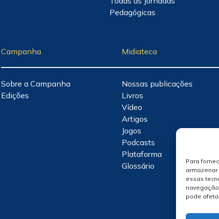
Todas as Jornadas
Pedagógicas
Campanha
Midiateca
Sobre a Campanha
Nossas publicações
Edições
Livros
Vídeo
Artigos
Jogos
Podcasts
Plataforma
Para forne
Glossário
armazenar 
essas tecn
navegação o
pode afeta