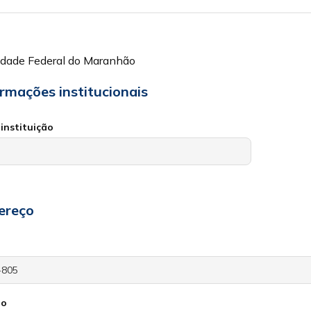
idade Federal do Maranhão
ormações institucionais
instituição
ereço
io