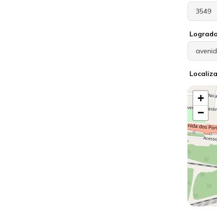
Lograd
Localiz
+
−