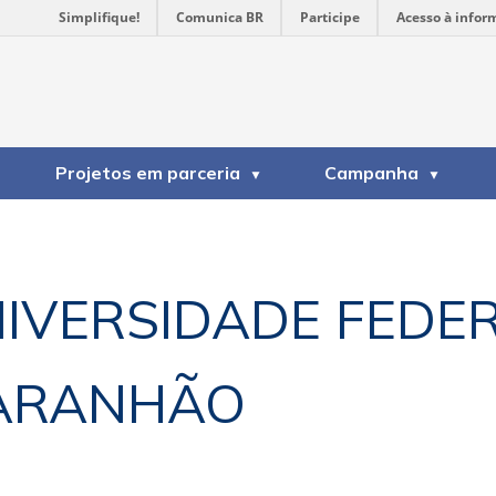
Simplifique!
Comunica BR
Participe
Acesso à infor
Projetos em parceria
Campanha
IVERSIDADE FEDE
ARANHÃO