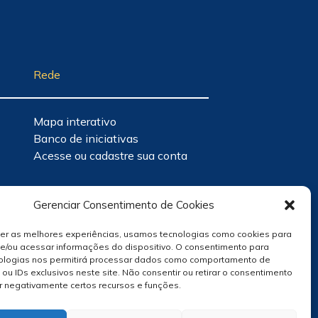
Rede
Mapa interativo
Banco de iniciativas
Acesse ou cadastre sua conta
Gerenciar Consentimento de Cookies
cer as melhores experiências, usamos tecnologias como cookies para
e/ou acessar informações do dispositivo. O consentimento para
ologias nos permitirá processar dados como comportamento de
u IDs exclusivos neste site. Não consentir ou retirar o consentimento
r negativamente certos recursos e funções.