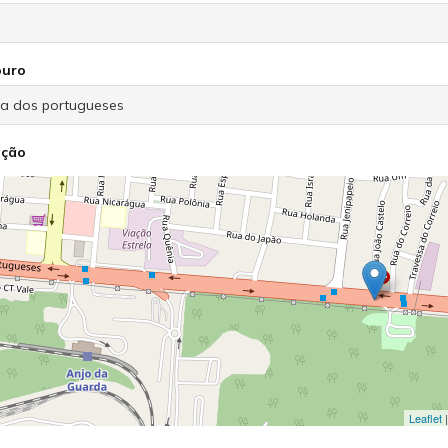
ouro
ação
Leaflet
|