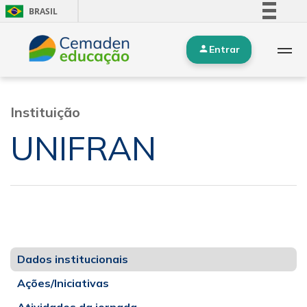
BRASIL
Simplifique!
Entrar
Comunica BR
Participe
Acesso à informação
Instituição
Legislação
UNIFRAN
Canais
Dados institucionais
Ações/Iniciativas