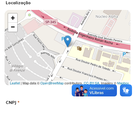
Localização
+
−
Leaflet
| Map data ©
OpenStreetMap
contributors,
CC-BY-SA
, Imagery ©
Mapbox
CNPJ
*