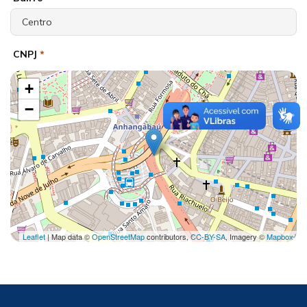
CNPJ
*
+
−
Leaflet
| Map data ©
OpenStreetMap
contributors,
CC-BY-SA
, Imagery ©
Mapbox