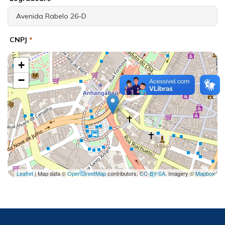
CNPJ
*
+
−
Leaflet
| Map data ©
OpenStreetMap
contributors,
CC-BY-SA
, Imagery ©
Mapbox