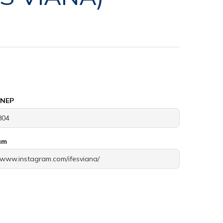
INEP
am