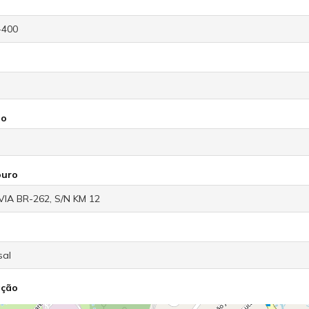
io
ouro
ação