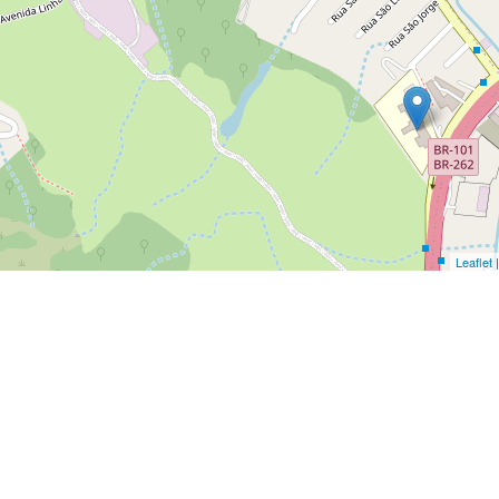
Leaflet
|