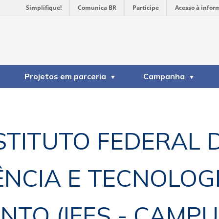
Simplifique!
Comunica BR
Participe
Acesso à infor
Projetos em parceria
Campanha
STITUTO FEDERAL 
ÊNCIA E TECNOLOGI
NTO (IFES - CAMPU