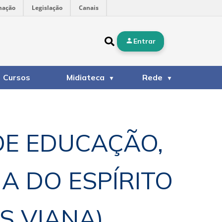
mação
Legislação
Canais
Entrar
Cursos
Midiateca
Rede
DE EDUCAÇÃO,
A DO ESPÍRITO
S VIANA)