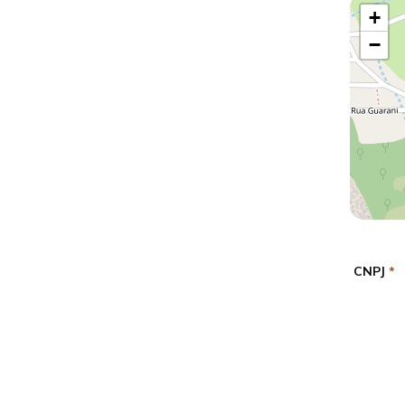
+
−
CNPJ
*