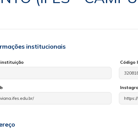
ormações institucionais
instituição
Código 
eb
Instagr
ereço