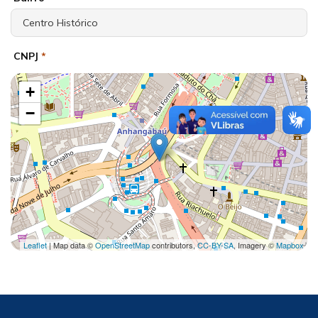
CNPJ
*
+
−
Leaflet
| Map data ©
OpenStreetMap
contributors,
CC-BY-SA
, Imagery ©
Mapbox