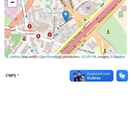
−
Leaflet
| Map data ©
OpenStreetMap
contributors,
CC-BY-SA
, Imagery ©
Mapbox
CNPJ
*