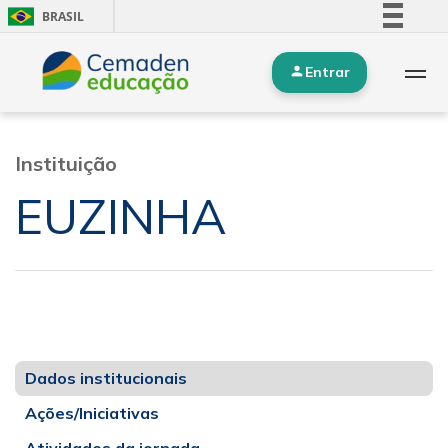
BRASIL
Simplifique!
Entrar
Comunica BR
Participe
Acesso à informação
Instituição
Legislação
EUZINHA
Canais
Dados institucionais
Ações/Iniciativas