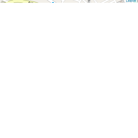
Leaflet
|