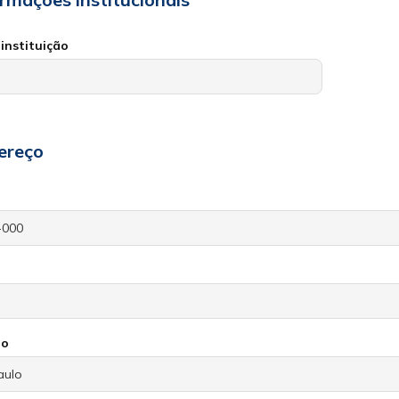
instituição
ereço
io