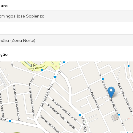
ouro
ação