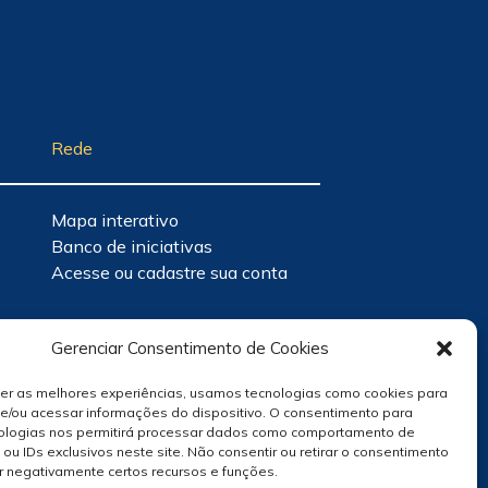
Rede
Mapa interativo
Banco de iniciativas
Acesse ou cadastre sua conta
Gerenciar Consentimento de Cookies
cer as melhores experiências, usamos tecnologias como cookies para
e/ou acessar informações do dispositivo. O consentimento para
ologias nos permitirá processar dados como comportamento de
u IDs exclusivos neste site. Não consentir ou retirar o consentimento
r negativamente certos recursos e funções.