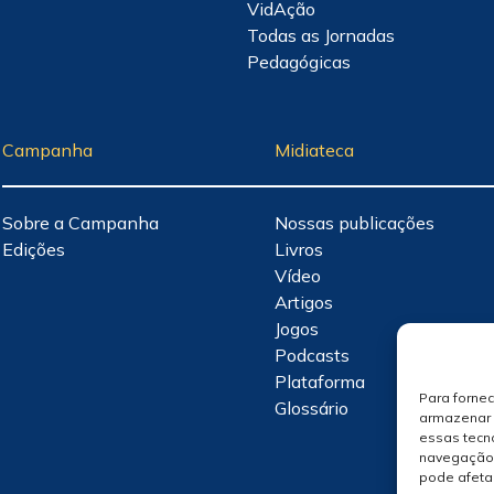
VidAção
Todas as Jornadas
Pedagógicas
Campanha
Midiateca
Sobre a Campanha
Nossas publicações
Edições
Livros
Vídeo
Artigos
Jogos
Podcasts
Plataforma
Para forne
Glossário
armazenar 
essas tecn
navegação o
pode afeta