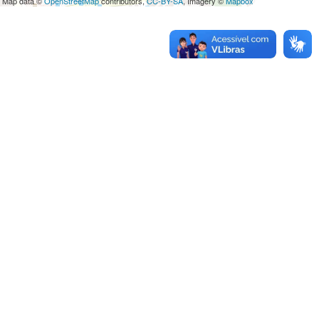
 Map data ©
OpenStreetMap
contributors,
CC-BY-SA
, Imagery ©
Mapbox