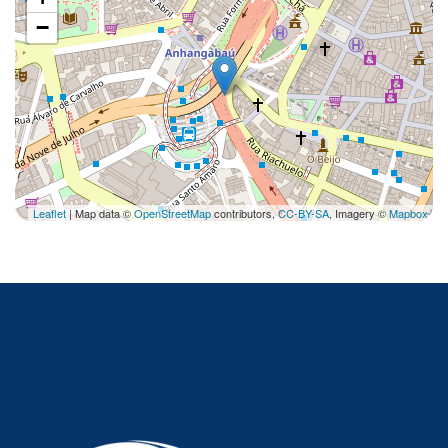
−
Leaflet
| Map data ©
OpenStreetMap
contributors,
CC-BY-SA
, Imagery ©
Mapbox