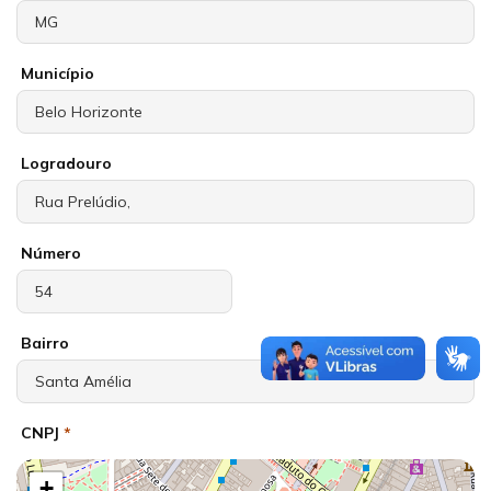
Município
Logradouro
Número
Bairro
CNPJ
*
+