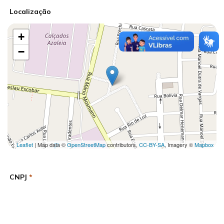
Localização
+
−
Leaflet
| Map data ©
OpenStreetMap
contributors,
CC-BY-SA
, Imagery ©
Mapbox
CNPJ
*