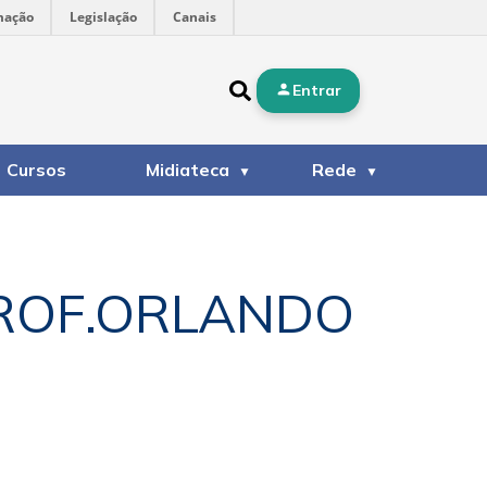
mação
Legislação
Canais
Entrar
Cursos
Midiateca
Rede
ROF.ORLANDO