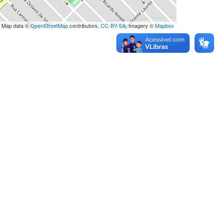
 Map data ©
OpenStreetMap
contributors,
CC-BY-SA
, Imagery ©
Mapbox