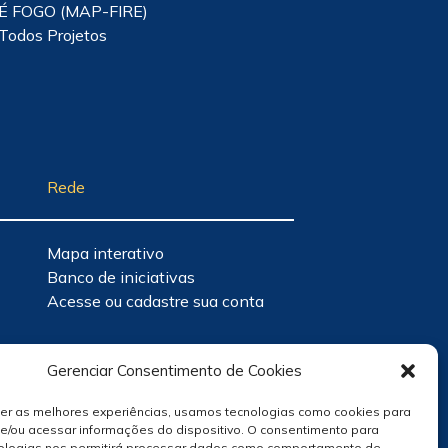
É FOGO (MAP-FIRE)
Todos Projetos
Rede
Mapa interativo
Banco de iniciativas
Acesse ou cadastre sua conta
Gerenciar Consentimento de Cookies
cer as melhores experiências, usamos tecnologias como cookies para
e/ou acessar informações do dispositivo. O consentimento para
ologias nos permitirá processar dados como comportamento de