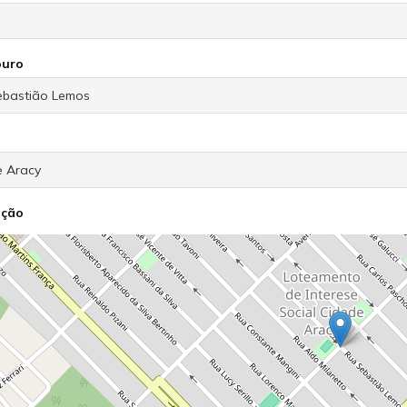
ouro
ação