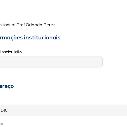
stadual Prof.Orlando Perez
ormações institucionais
instituição
ereço
io