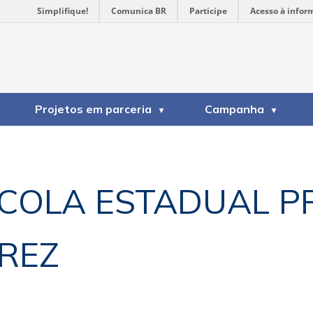
Simplifique!
Comunica BR
Participe
Acesso à infor
Projetos em parceria
Campanha
COLA ESTADUAL P
REZ