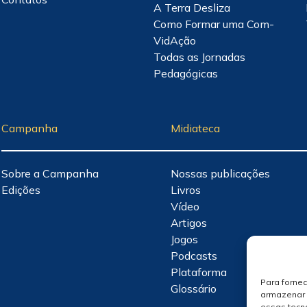
A Terra Desliza
Como Formar uma Com-
VidAção
Todas as Jornadas
Pedagógicas
Campanha
Midiateca
Sobre a Campanha
Nossas publicações
Edições
Livros
Vídeo
Artigos
Jogos
Podcasts
Plataforma
Para forne
Glossário
armazenar 
essas tecn