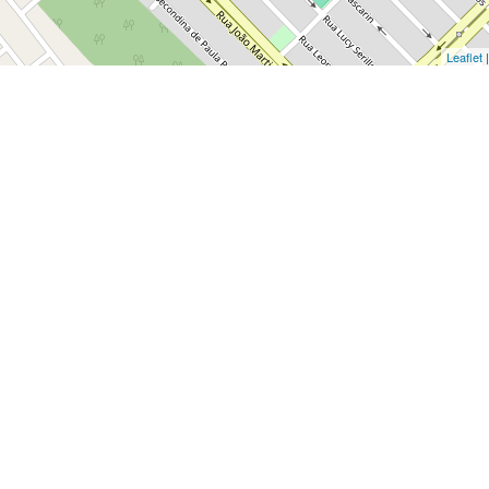
Leaflet
|