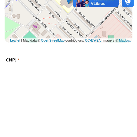
Leaflet
| Map data ©
OpenStreetMap
contributors,
CC-BY-SA
, Imagery ©
Mapbox
CNPJ
*