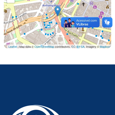
Leaflet
| Map data ©
OpenStreetMap
contributors,
CC-BY-SA
, Imagery ©
Mapbox