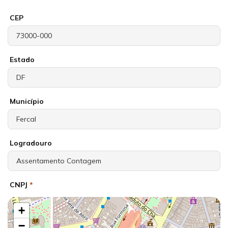
CEP
Estado
Município
Logradouro
CNPJ
*
+
−