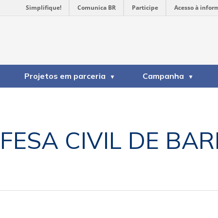
Simplifique!
Comunica BR
Participe
Acesso à infor
Projetos em parceria
Campanha
FESA CIVIL DE BA