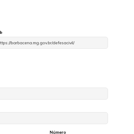
eb
Número