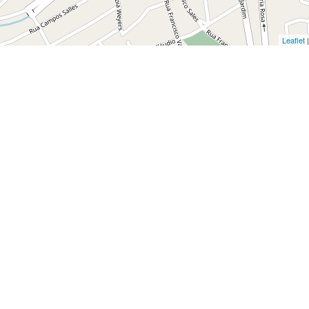
Leaflet
|