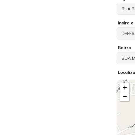
Insira 
Bairro
Localiz
+
−