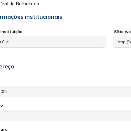
Civil de Barbacena
ormações institucionais
instituição
Sítio w
ereço
io
ouro