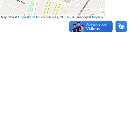
 Map data ©
OpenStreetMap
contributors,
CC-BY-SA
, Imagery ©
Mapbox