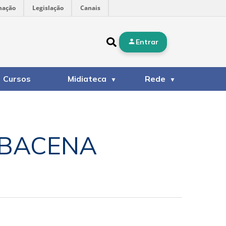
mação
Legislação
Canais
Entrar
Cursos
Midiateca
Rede
RBACENA