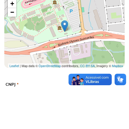
+
−
Leaflet
| Map data ©
OpenStreetMap
contributors,
CC-BY-SA
, Imagery ©
Mapbox
CNPJ
*