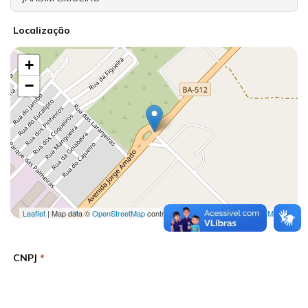
Localização
+
−
Leaflet
| Map data ©
OpenStreetMap
contributors,
CC-BY-SA
, Imagery ©
Mapbox
CNPJ
*