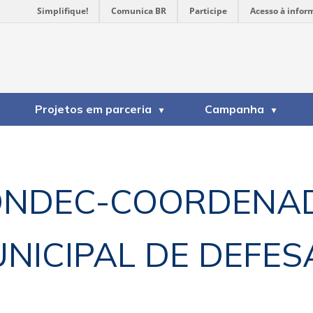
Simplifique!
Comunica BR
Participe
Acesso à infor
Projetos em parceria
Campanha
ONDEC-COORDENA
NICIPAL DE DEFESA