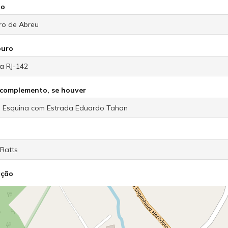
io
ouro
o complemento, se houver
ação