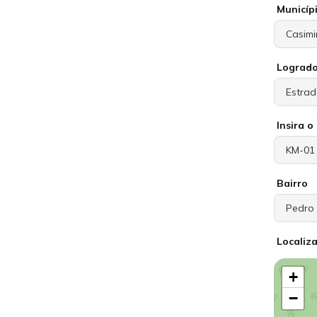
Municíp
Lograd
Insira 
Bairro
Localiz
+
−