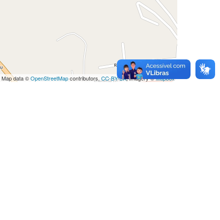
 Map data ©
OpenStreetMap
contributors,
CC-BY-SA
, Imagery ©
Mapbox