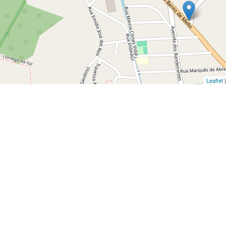
Leaflet
|