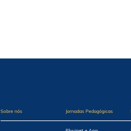
Sobre nós
Jornadas Pedagógicas
Pluvipet + App