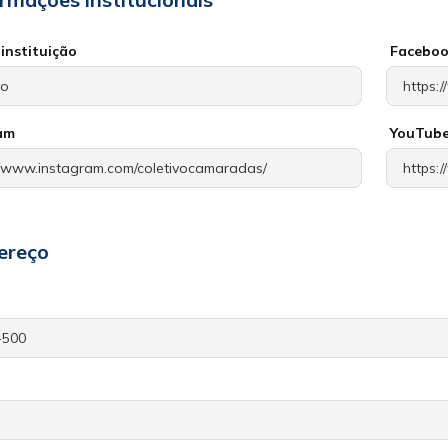
instituição
Facebo
am
YouTub
ereço