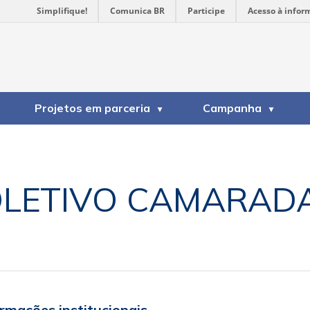
Simplifique!
Comunica BR
Participe
Acesso à infor
Projetos em parceria
Campanha
LETIVO CAMARAD
ormações institucionais