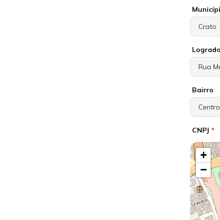
Municíp
Lograd
Bairro
CNPJ
*
+
−