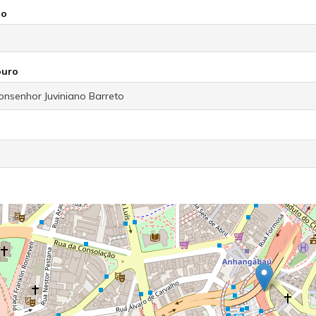
io
ouro