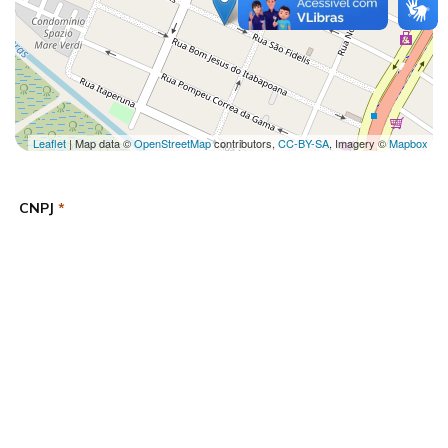
Leaflet
| Map data ©
OpenStreetMap
contributors,
CC-BY-SA
, Imagery ©
Mapbox
CNPJ
*