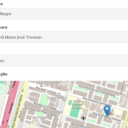
io
ouro
ação