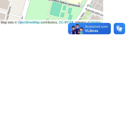
 Map data ©
OpenStreetMap
contributors,
CC-BY-SA
, Imagery ©
Mapbox