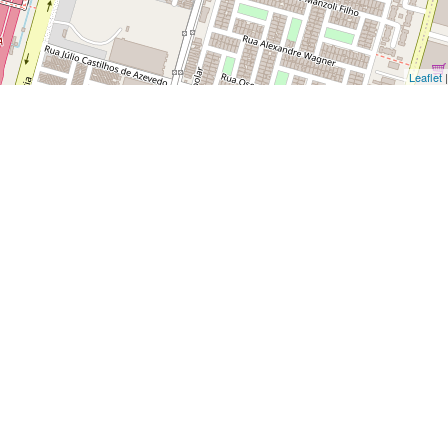
Leaflet
|