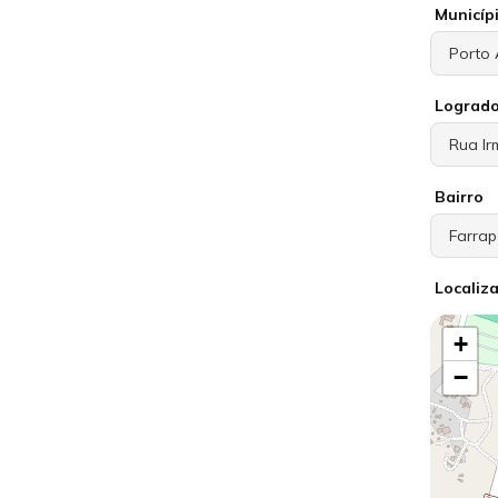
Municíp
Lograd
Bairro
Localiz
+
−