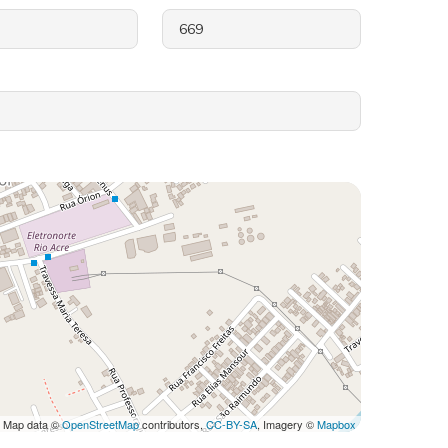
 Map data ©
OpenStreetMap
contributors,
CC-BY-SA
, Imagery ©
Mapbox