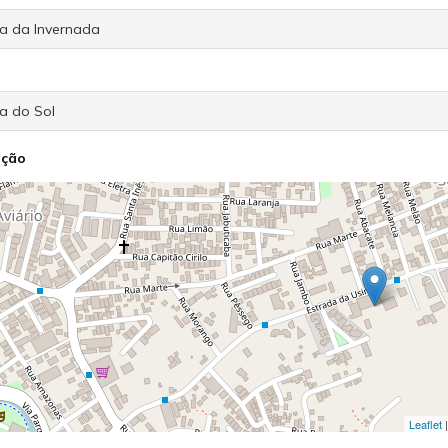
ação
Leaflet
|