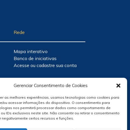
Rede
Mapa interativo
Banco de iniciativas
Acesse ou cadastre sua conta
Gerenciar Consentimento de Cookies
cer as melhores experiências, usamos tecnologias como cookies para
e/ou acessar informações do dispositivo. O consentimento para
ologias nos permitirá processar dados como comportamento de
u IDs exclusivos neste site. Não consentir ou retirar o consentimento
r negativamente certos recursos e funções.