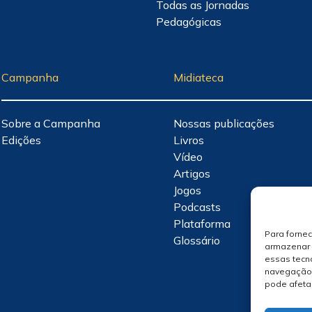
Todas as Jornadas
Pedagógicas
Campanha
Midiateca
Sobre a Campanha
Nossas publicações
Edições
Livros
Vídeo
Artigos
Jogos
Podcasts
Plataforma
Para forne
Glossário
armazenar 
essas tecn
navegação o
pode afeta