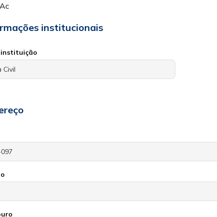
/Ac
ormações institucionais
instituição
ereço
io
ouro