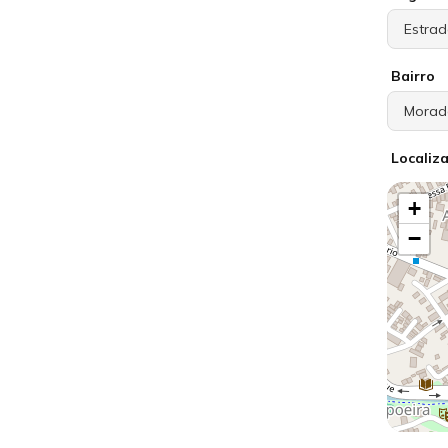
Bairro
Localiz
+
−