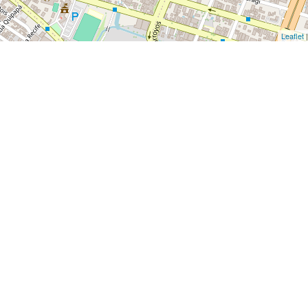
Leaflet
|