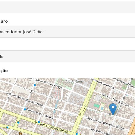
ouro
ação