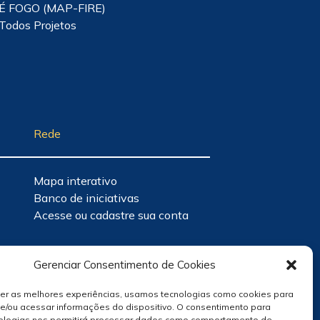
É FOGO (MAP-FIRE)
Todos Projetos
Rede
Mapa interativo
Banco de iniciativas
Acesse ou cadastre sua conta
Gerenciar Consentimento de Cookies
cer as melhores experiências, usamos tecnologias como cookies para
e/ou acessar informações do dispositivo. O consentimento para
ologias nos permitirá processar dados como comportamento de