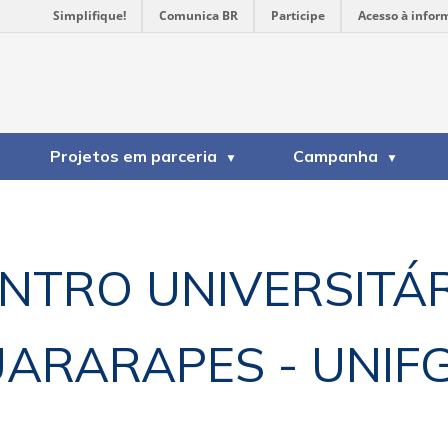
Simplifique!
Comunica BR
Participe
Acesso à infor
Projetos em parceria
Campanha
NTRO UNIVERSITÁ
ARARAPES - UNIF