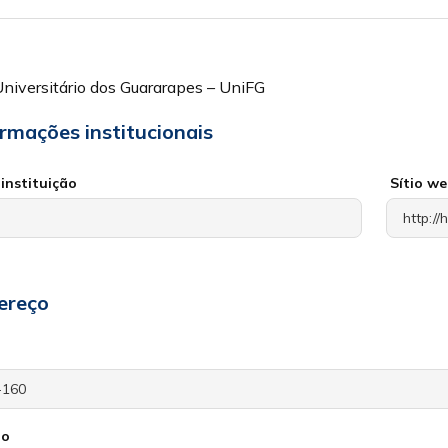
niversitário dos Guararapes – UniFG
ormações institucionais
instituição
Sítio w
ereço
io