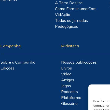
A Terra Desliza
Como Formar uma Com-
VidAção
Todas as Jornadas
Pedagógicas
Campanha
Midiateca
Sobre a Campanha
Nossas publicações
Edições
Livros
Vídeo
Artigos
Jogos
Podcasts
Plataforma
Para forne
Glossário
armazenar 
essas tecn