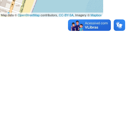
 Map data ©
OpenStreetMap
contributors,
CC-BY-SA
, Imagery ©
Mapbox