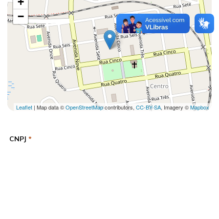
+
−
Leaflet
| Map data ©
OpenStreetMap
contributors,
CC-BY-SA
, Imagery ©
Mapbox
CNPJ
*