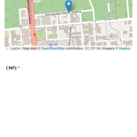
Leaflet
| Map data ©
OpenStreetMap
contributors,
CC-BY-SA
, Imagery ©
Mapbox
CNPJ
*