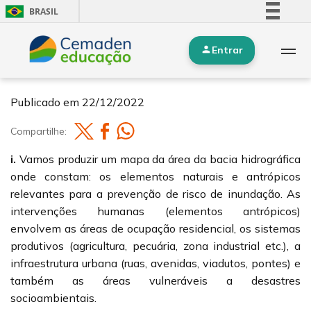
BRASIL
Simplifique!
Entrar
Comunica BR
3. Mapa temático da bacia hidrográfica.
Participe
Acesso à informação
Publicado em
22/12/2022
Legislação
Compartilhe:
Canais
i.
Vamos produzir um mapa da área da bacia hidrográfica
onde constam: os elementos naturais e antrópicos
relevantes para a prevenção de risco de inundação. As
intervenções humanas (elementos antrópicos)
envolvem as áreas de ocupação residencial, os sistemas
produtivos (agricultura, pecuária, zona industrial etc.), a
infraestrutura urbana (ruas, avenidas, viadutos, pontes) e
também as áreas vulneráveis a desastres
socioambientais.