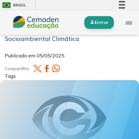
BRASIL
Simplifique!
Entrar
Comunica BR
Storytelling da Professora de Educação
Participe
Socioambiental Climática
Acesso à informação
Legislação
Publicado em
05/05/2025
Canais
Compartilhe:
Tags