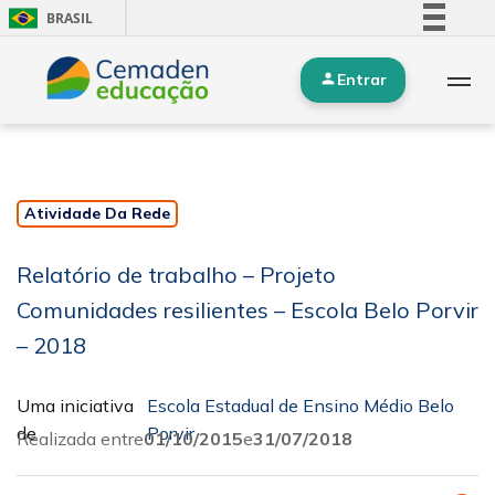
BRASIL
Simplifique!
Entrar
Comunica BR
Participe
Acesso à informação
Legislação
Atividade Da Rede
Canais
Relatório de trabalho – Projeto
Comunidades resilientes – Escola Belo Porvir
– 2018
Uma iniciativa
Escola Estadual de Ensino Médio Belo
de
Porvir
Realizada entre
01/10/2015
e
31/07/2018