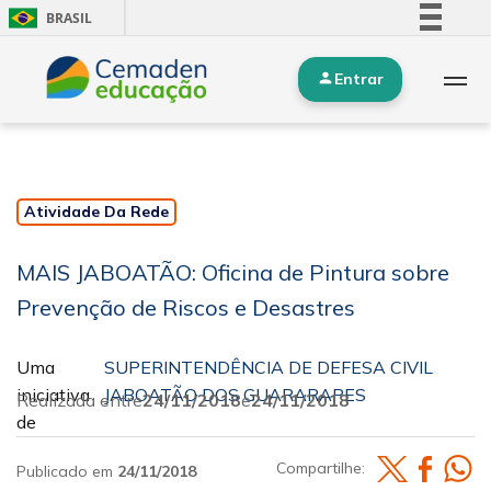
BRASIL
Simplifique!
Entrar
Comunica BR
Participe
Acesso à informação
Legislação
Atividade Da Rede
Canais
MAIS JABOATÃO: Oficina de Pintura sobre
Prevenção de Riscos e Desastres
Uma
SUPERINTENDÊNCIA DE DEFESA CIVIL
iniciativa
JABOATÃO DOS GUARARAPES
Realizada entre
24/11/2018
e
24/11/2018
de
Compartilhe:
Publicado em
24/11/2018